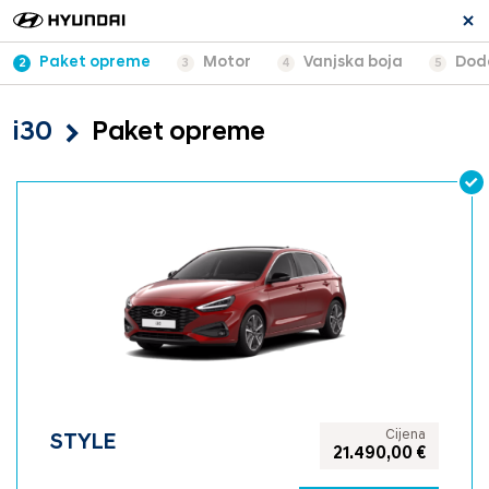
Paket opreme
Motor
Vanjska boja
Dod
2
3
4
5
i30
Paket opreme
Cijena
STYLE
21.490,00 €