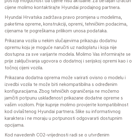
postoji mogućnost da cijene nisu aktualne. Za detaljan izračun
cijene molimo kontaktirajte Hyundai prodajnog partnera.
Hyundai Hrvatska zadržava pravo promjena u modelima,
paketima opreme, konstrukciji, opremi, tehničkim podacima,
cijenama te pogreškama prilikom unosa podataka.
Prikazana vozila u nekim slučajevima prikazuju dodatnu
opremu koju je moguće naručiti uz nadoplatu i koja nije
dostupna za sve varijante modela. Molimo Vas informirajte se
prije zaključivanja ugovora o dodatnoj i serijskoj opremi kao i o
točnoj cijeni vozila.
Prikazana dodatna oprema može varirati ovisno o modelu i
izvedbi vozila te može biti nekompatibilna s određenim
konfiguracijama. Zbog tehničkih ograničenja ne možemo
jamčiti potpunu usklađenost prikazane dodatne opreme s
vašim vozilom. Prije kupnje molimo provjerite kompatibilnost
kod ovlaštenog Hyundai partnera. Slike su informativnog
karaktera i ne moraju u potpunosti odgovarati dostupnim
opcijama.
Kod navedenih CO2-vrijednosti radi se o utvrđenim