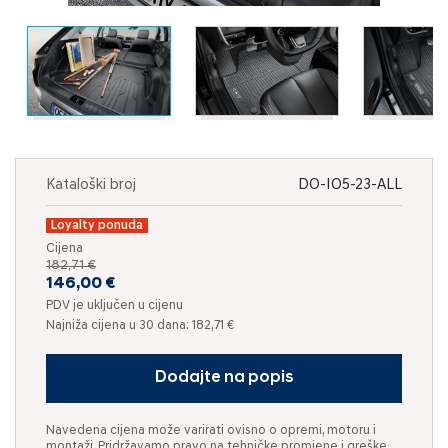
Kataloški broj
DO-IO5-23-ALL
Loyalty ponuda
Cijena
182,71 €
146,00 €
PDV je uključen u cijenu
Najniža cijena u 30 dana: 182,71 €
Dodajte na popis
Navedena cijena može varirati ovisno o opremi, motoru i
montaži. Pridržavamo pravo na tehničke promjene i greške.