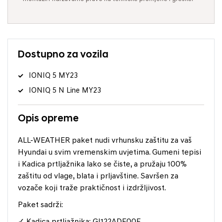
Dostupno za vozila
IONIQ 5 MY23
IONIQ 5 N Line MY23
Opis opreme
ALL-WEATHER paket nudi vrhunsku zaštitu za vaš
Hyundai u svim vremenskim uvjetima. Gumeni tepisi
i Kadica prtljažnika lako se čiste, a pružaju 100%
zaštitu od vlage, blata i prljavštine. Savršen za
vozače koji traže praktičnost i izdržljivost.
Paket sadrži:
✓ Kadica prtljažnika: GI122ADE00E