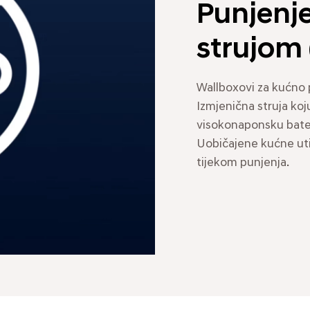
Punjenj
strujom
Wallboxovi za kućno 
Izmjenična struja koju
visokonaponsku bater
Uobičajene kućne uti
tijekom punjenja.