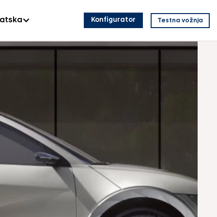
vatska
Konfigurator
Testna vožnja