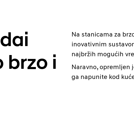
Na stanicama za brzo
dai
inovativnim sustavom
najbržih mogućih vr
 brzo i
Naravno, opremljen j
ga napunite kod kuće