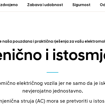
Izdvojeno
Zabava i udobnost
Sigurnost
Od
te naša pouzdana i praktična rješenja za vašu elektromo
enično i istosm
mično električnog vozila jer ne samo da je isk
nevjerojatno jednostavno.
mjenična struja (AC) mora se pretvoriti u ist