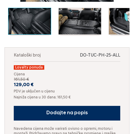
Kataloški broj
DO-TUC-PH-25-ALL
Loyalty ponuda
Cijena
161,50 €
129,00 €
PDV je uključen u cijenu
Najniža cijena u 30 dana: 161,50 €
Dodajte na popis
Navedena cijena može varirati ovisno o opremi, motoru i
montaži. Pridržavamo pravo na tehničke promjene i greške.