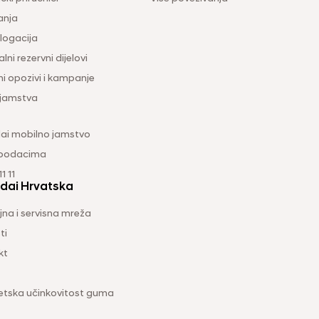
anja
ogacija
lni rezervni dijelovi
ni opozivi i kampanje
 jamstva
ai mobilno jamstvo
 podacima
1 11
dai Hrvatska
na i servisna mreža
ti
kt
etska učinkovitost guma