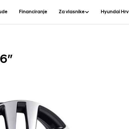
ude
Financiranje
Za vlasnike
Hyundai Hr
16″