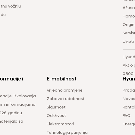
tnu vožnju
Ažurir
udu
Homol
Origina
Servis
Uvjeti
Hyund
Akt o
0800 1
ormacije i
E-mobilnost
Hyun
Vrijedno promjene
Prodaj
macije i školovanja
Zabava i udobnost
Novos
čkim informacijama
Sigurnost
Konta
026. godinu
Održivost
FAQ
aterijala za
Elektromotori
Energ
Tehnologija punjenja