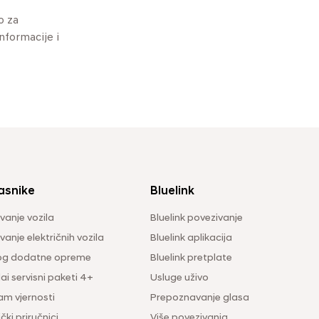
o za
informacije i
asnike
Bluelink
vanje vozila
Bluelink povezivanje
anje električnih vozila
Bluelink aplikacija
og dodatne opreme
Bluelink pretplate
i servisni paketi 4+
Usluge uživo
am vjernosti
Prepoznavanje glasa
čki priručnici
Više povezivanja