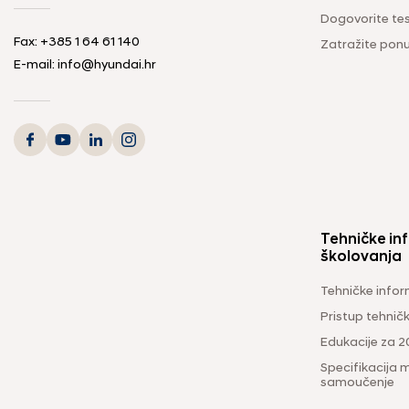
Dogovorite tes
Fax:
+385 1 64 61 140
Zatražite pon
E-mail:
info@hyundai.hr
Tehničke inf
školovanja
Tehničke infor
Pristup tehni
Edukacije za 2
Specifikacija m
samoučenje