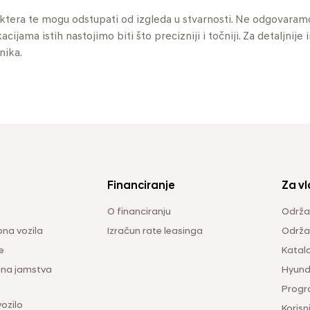
aktera te mogu odstupati od izgleda u stvarnosti. Ne odgovaram
jama istih nastojimo biti što precizniji i točniji. Za detaljnije 
nika.
Financiranje
Za vl
O financiranju
Održa
na vozila
Izračun rate leasinga
Održav
e
Katal
ina jamstva
Hyunda
Progr
vozilo
Korisni