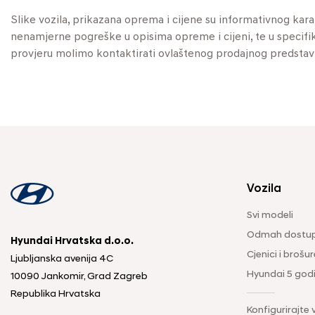
Slike vozila, prikazana oprema i cijene su informativnog kar
nenamjerne pogreške u opisima opreme i cijeni, te u specifikaci
provjeru molimo kontaktirati ovlaštenog prodajnog predstav
Vozila
Svi modeli
Odmah dostup
Hyundai Hrvatska d.o.o.
Cjenici i brošur
Ljubljanska avenija 4C
Hyundai 5 god
10090 Jankomir, Grad Zagreb
Republika Hrvatska
Konfigurirajte 