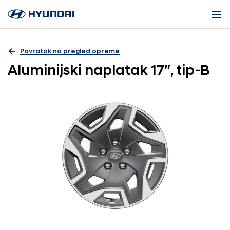
Povratak na pregled opreme
Aluminijski naplatak 17″, tip-B