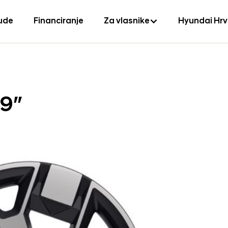
ude
Financiranje
Za vlasnike
Hyundai Hr
19″