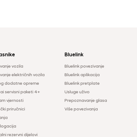
asnike
Bluelink
vanje vozila
Bluelink povezivanje
anje električnih vozila
Bluelink aplikacija
og dodatne opreme
Bluelink pretplate
i servisni paketi 4+
Usluge uživo
am vjernosti
Prepoznavanje glasa
čki priručnici
Više povezivanja
anja
ogacija
lni rezervni dijelovi