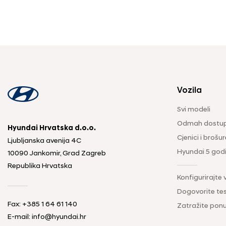
Vozila
Svi modeli
Odmah dostup
Hyundai Hrvatska d.o.o.
Cjenici i brošur
Ljubljanska avenija 4C
Hyundai 5 god
10090 Jankomir, Grad Zagreb
Republika Hrvatska
Konfigurirajte 
Dogovorite tes
Fax:
+385 1 64 61 140
Zatražite pon
E-mail:
info@hyundai.hr