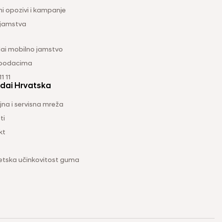
ni opozivi i kampanje
 jamstva
ai mobilno jamstvo
 podacima
1 11
dai Hrvatska
na i servisna mreža
ti
kt
etska učinkovitost guma