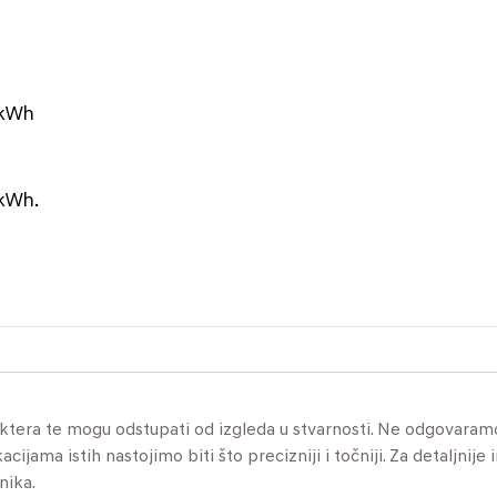
 kWh
 kWh.
aktera te mogu odstupati od izgleda u stvarnosti. Ne odgovaram
jama istih nastojimo biti što precizniji i točniji. Za detaljnije 
nika.