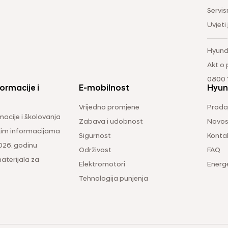
Servis
Uvjeti
Hyund
Akt o
0800 1
ormacije i
E-mobilnost
Hyun
Vrijedno promjene
Prodaj
macije i školovanja
Zabava i udobnost
Novos
čkim informacijama
Sigurnost
Konta
026. godinu
Održivost
FAQ
aterijala za
Elektromotori
Energ
Tehnologija punjenja