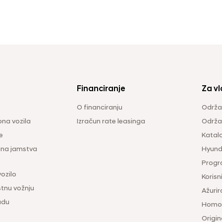
Financiranje
Za vl
O financiranju
Održa
na vozila
Izračun rate leasinga
Održav
e
Katal
ina jamstva
Hyunda
Progr
vozilo
Korisni
tnu vožnju
Ažurir
udu
Homol
Origina