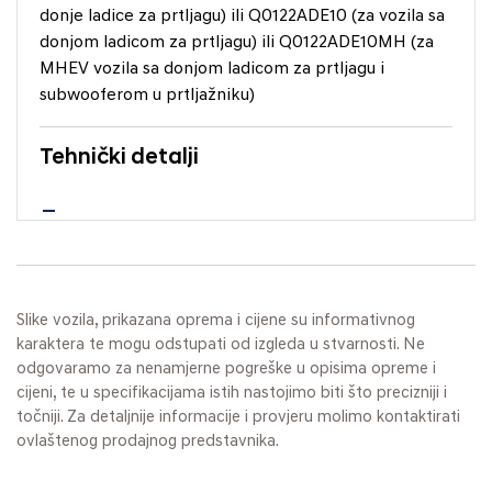
donje ladice za prtljagu) ili Q0122ADE10 (za vozila sa
donjom ladicom za prtljagu) ili Q0122ADE10MH (za
MHEV vozila sa donjom ladicom za prtljagu i
subwooferom u prtljažniku)
Tehnički detalji
Slike vozila, prikazana oprema i cijene su informativnog
karaktera te mogu odstupati od izgleda u stvarnosti. Ne
odgovaramo za nenamjerne pogreške u opisima opreme i
cijeni, te u specifikacijama istih nastojimo biti što precizniji i
točniji. Za detaljnije informacije i provjeru molimo kontaktirati
ovlaštenog prodajnog predstavnika.