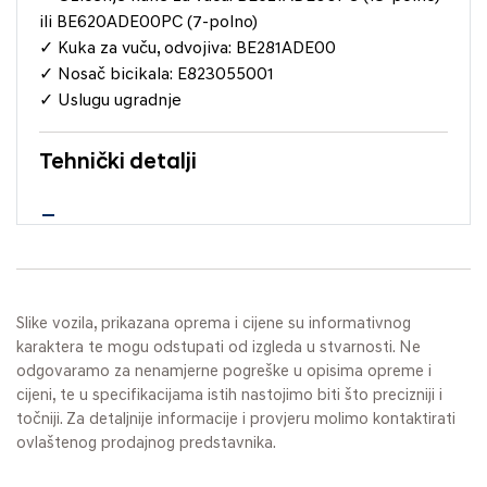
ili BE620ADE00PC (7-polno)
✓ Kuka za vuču, odvojiva: BE281ADE00
✓ Nosač bicikala: E823055001
✓ Uslugu ugradnje
Tehnički detalji
Slike vozila, prikazana oprema i cijene su informativnog
karaktera te mogu odstupati od izgleda u stvarnosti. Ne
odgovaramo za nenamjerne pogreške u opisima opreme i
cijeni, te u specifikacijama istih nastojimo biti što precizniji i
točniji. Za detaljnije informacije i provjeru molimo kontaktirati
ovlaštenog prodajnog predstavnika.