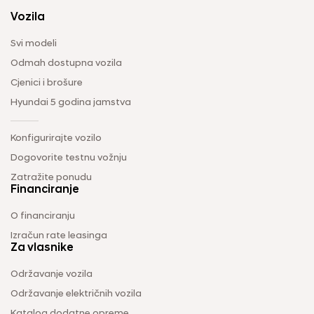
Vozila
Svi modeli
Odmah dostupna vozila
Cjenici i brošure
Hyundai 5 godina jamstva
Konfigurirajte vozilo
Dogovorite testnu vožnju
Zatražite ponudu
Financiranje
O financiranju
Izračun rate leasinga
Za vlasnike
Održavanje vozila
Održavanje električnih vozila
Katalog dodatne opreme