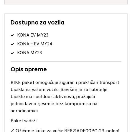
Dostupno za vozila
KONA EV MY23
KONA HEV MY24
KONA MY23
Opis opreme
BIKE paket omogućuje siguran i praktičan transport
bicikla na vašem vozilu. Savršen je za ljubitelje
biciklizma i outdoor aktivnosti, pružajući
jednostavno rješenje bez kompromisa na
aerodinamici.
Paket sadrži:
✓ Ožičenje kuke za vuču: BE621ADE00PC (13-polno)