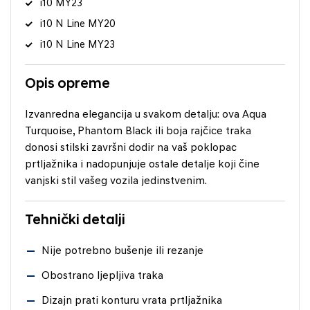
i10 MY23
i10 N Line MY20
i10 N Line MY23
Opis opreme
Izvanredna elegancija u svakom detalju: ova Aqua
Turquoise, Phantom Black ili boja rajčice traka
donosi stilski završni dodir na vaš poklopac
prtljažnika i nadopunjuje ostale detalje koji čine
vanjski stil vašeg vozila jedinstvenim.
Tehnički detalji
Nije potrebno bušenje ili rezanje
Obostrano ljepljiva traka
Dizajn prati konturu vrata prtljažnika