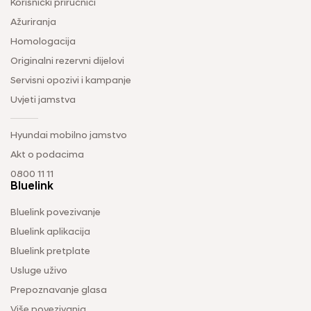
Korisnički priručnici
Ažuriranja
Homologacija
Originalni rezervni dijelovi
Servisni opozivi i kampanje
Uvjeti jamstva
Hyundai mobilno jamstvo
Akt o podacima
0800 11 11
Bluelink
Bluelink povezivanje
Bluelink aplikacija
Bluelink pretplate
Usluge uživo
Prepoznavanje glasa
Više povezivanja