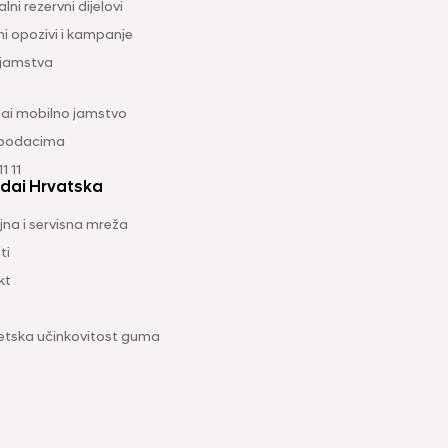
lni rezervni dijelovi
ni opozivi i kampanje
 jamstva
ai mobilno jamstvo
 podacima
1 11
dai Hrvatska
na i servisna mreža
ti
kt
etska učinkovitost guma