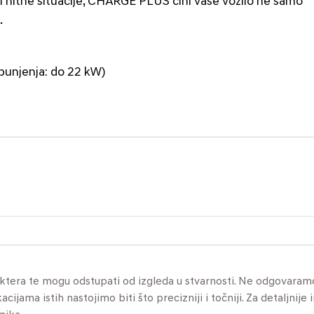
li hitne situacije, CHARGE PLUS čini vaše vozilo ne samo
.
punjenja: do 22 kW)
aktera te mogu odstupati od izgleda u stvarnosti. Ne odgovaram
jama istih nastojimo biti što precizniji i točniji. Za detaljnije 