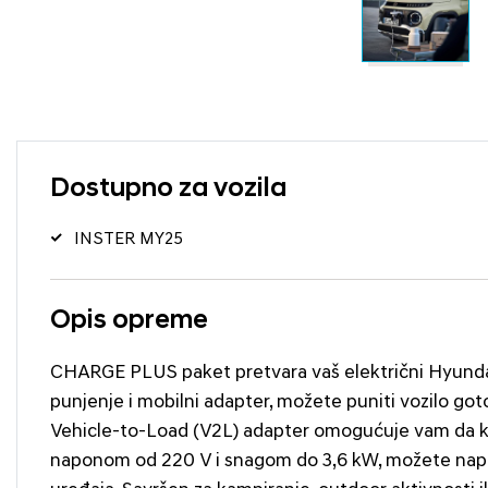
Dostupno za vozila
INSTER MY25
Opis opreme
CHARGE PLUS paket pretvara vaš električni Hyundai 
punjenje i mobilni adapter, možete puniti vozilo got
Vehicle-to-Load (V2L) adapter omogućuje vam da kor
naponom od 220 V i snagom do 3,6 kW, možete napaja