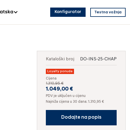
vatska
Konfigurator
Testna vožnja
Kataloški broj
DO-INS-25-CHAP
Loyalty ponuda
Cijena
1.310,95 €
1.049,00 €
PDV je uključen u cijenu
Najniža cijena u 30 dana: 1.310,95 €
Dodajte na popis