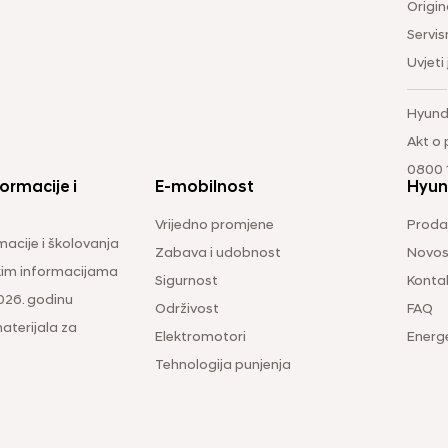
Origina
Servis
Uvjeti
Hyund
Akt o
0800 1
ormacije i
E-mobilnost
Hyun
Vrijedno promjene
Prodaj
macije i školovanja
Zabava i udobnost
Novos
čkim informacijama
Sigurnost
Konta
026. godinu
Održivost
FAQ
aterijala za
Elektromotori
Energ
Tehnologija punjenja