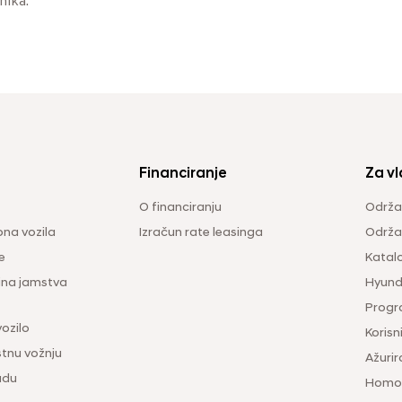
nika.
Financiranje
Za vl
O financiranju
Održa
na vozila
Izračun rate leasinga
Održav
e
Katal
ina jamstva
Hyunda
Progr
vozilo
Korisni
tnu vožnju
Ažurir
udu
Homol