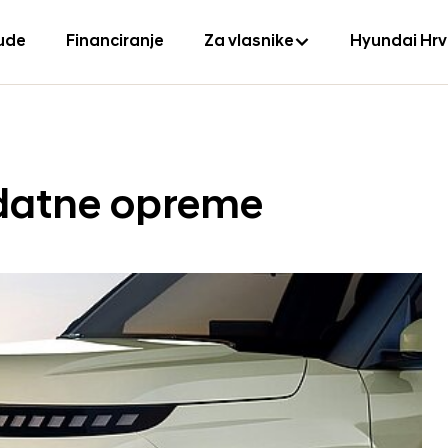
ude
Financiranje
Za vlasnike
Hyundai Hr
odatne opreme