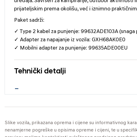
uređaja. Savršen za kampiranje, outdoor aktivnosti i
prijateljskim prema okolišu, već i iznimno praktičnim
Paket sadrži:
✓ Type 2 kabel za punjenje: 99632ADE103A (snaga 
✓ Adapter za napajanje iz vozila: GXH68AK0E0
✓ Mobilni adapter za punjenje: 99635ADE00EU
Tehnički detalji
Slike vozila, prikazana oprema i cijene su informativnog kar
nenamjerne pogreške u opisima opreme i cijeni, te u specifikaci