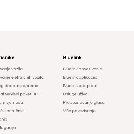
asnike
Bluelink
vanje vozila
Bluelink povezivanje
anje električnih vozila
Bluelink aplikacija
og dodatne opreme
Bluelink pretplate
i servisni paketi 4+
Usluge uživo
am vjernosti
Prepoznavanje glasa
čki priručnici
Više povezivanja
anja
ogacija