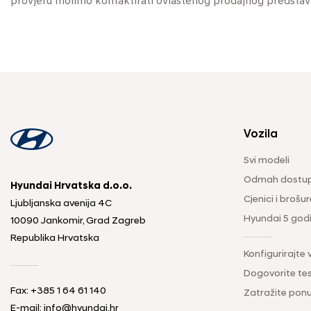
provjeru molimo kontaktirati ovlaštenog prodajnog predstav
Vozila
Svi modeli
Odmah dostup
Hyundai Hrvatska d.o.o.
Cjenici i brošur
Ljubljanska avenija 4C
Hyundai 5 god
10090 Jankomir, Grad Zagreb
Republika Hrvatska
Konfigurirajte 
Dogovorite tes
Fax:
+385 1 64 61 140
Zatražite pon
E-mail:
info@hyundai.hr