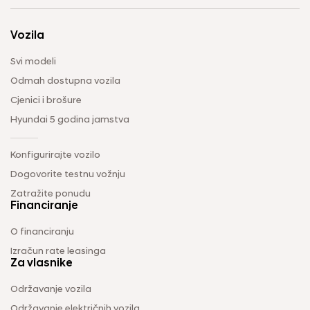
Vozila
Svi modeli
Odmah dostupna vozila
Cjenici i brošure
Hyundai 5 godina jamstva
Konfigurirajte vozilo
Dogovorite testnu vožnju
Zatražite ponudu
Financiranje
O financiranju
Izračun rate leasinga
Za vlasnike
Održavanje vozila
Održavanje električnih vozila