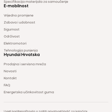
Specifikacija materijala za samoučenje
E-mobilnost
Vrijedno promjene
Zabava i udobnost
Sigurnost
Održivost
Elektromotori
Tehnologija punjenja
Hyundai Hrvatska
Prodajna i servisna mreža
Novosti
Kontakt
FAQ
Energetska učinkovitost guma
Uvjeti korištenja
Pravila o zaštiti privatnosti
Vodič za kolačiće