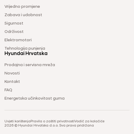
Vrijedno promjene
Zabava i udobnost
Sigurnost
Održivost
Elektromotori
Tehnologija punjenja
Hyundai Hrvatska
Prodajna i servisna mreža
Novosti
Kontakt
FAQ
Energetska učinkovitost guma
Uvjeti korištenja
Pravila o zaštiti privatnosti
Vodič za kolačiće
2026 © Hyundai Hrvatska d.o.o. Sva prava pridržana