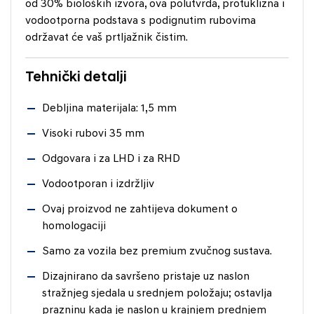
od 30% bioloških izvora, ova polutvrda, protuklizna i
vodootporna podstava s podignutim rubovima
održavat će vaš prtljažnik čistim.
Tehnički detalji
Debljina materijala: 1,5 mm
Visoki rubovi 35 mm
Odgovara i za LHD i za RHD
Vodootporan i izdržljiv
Ovaj proizvod ne zahtijeva dokument o
homologaciji
Samo za vozila bez premium zvučnog sustava.
Dizajnirano da savršeno pristaje uz naslon
stražnjeg sjedala u srednjem položaju; ostavlja
prazninu kada je naslon u krajnjem prednjem