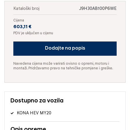
Kataloški broj
J9H30AB100P6WE
Cijena
603,11 €
PDV je uključen u cijenu
Dodajte na popis
Navedena cijena može varirati ovisno o opremi, motoru i
montaži. Pridržavamo pravo na tehničke promjene i greške.
Dostupno za vozila
KONA HEV MY20
Opis opreme