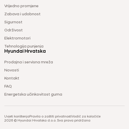
Vrijedno promjene
Zabava i udobnost
Sigurnost
Održivost
Elektromotori
Tehnologija punjenja
Hyundai Hrvatska
Prodajna i servisna mreža
Novosti
Kontakt
FAQ
Energetska učinkovitost guma
Uvjeti korištenja
Pravila o zaštiti privatnosti
Vodič za kolačiće
2026 © Hyundai Hrvatska d.o.o. Sva prava pridržana