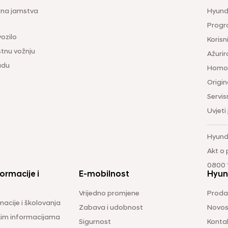
ina jamstva
Hyunda
Progr
vozilo
Korisni
tnu vožnju
Ažurir
udu
Homol
Origina
Servis
Uvjeti
Hyund
Akt o
0800 1
ormacije i
E-mobilnost
Hyun
Vrijedno promjene
Prodaj
macije i školovanja
Zabava i udobnost
Novos
čkim informacijama
Sigurnost
Konta