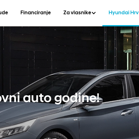
ude
Financiranje
Za vlasnike
Hyundai Hr
ovni auto godine!