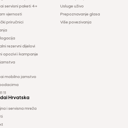
i servisni paketi 4+
Usluge uživo
am vjernosti
Prepoznavanje glasa
čki priručnici
Više povezivanja
anja
ogacija
lni rezervni dijelovi
ni opozivi i kampanje
 jamstva
ai mobilno jamstvo
 podacima
1 11
dai Hrvatska
na i servisna mreža
ti
kt