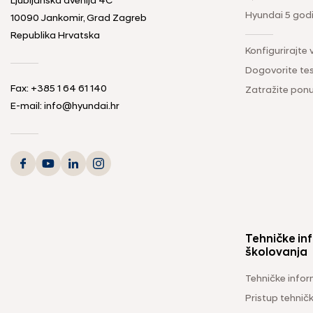
Ljubljanska avenija 4C
Hyundai 5 god
10090 Jankomir, Grad Zagreb
Republika Hrvatska
Konfigurirajte 
Dogovorite tes
Fax:
+385 1 64 61 140
Zatražite pon
E-mail:
info@hyundai.hr
Tehničke inf
školovanja
Tehničke infor
Pristup tehni