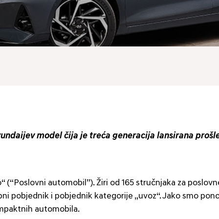
yundaijev model čija je treća generacija lansirana pro
 (“Poslovni automobil”). Žiri od 165 stručnjaka za poslovne 
upni pobjednik i pobjednik kategorije „uvoz“. Jako smo ponos
ompaktnih automobila.