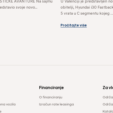
U Valenciji je predstavljen nov
TIČKE AVANTURE Na sajmu 
obitelji, Hyundai i30 Fastback
dstavio svoje novo...
5 vrata u C segmentu kojeg 
karakteriziraju...
Pročitajte više
Financiranje
Za vl
O financiranju
Održa
na vozila
Izračun rate leasinga
Održav
e
Katal