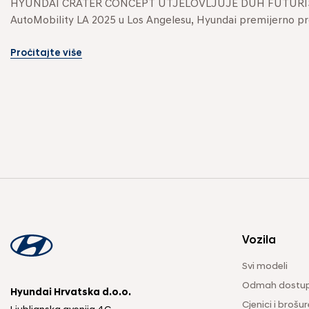
HYUNDAI CRATER CONCEPT UTJELOVLJUJE DUH FUTURIS
AutoMobility LA 2025 u Los Angelesu, Hyundai premijerno pre
Pročitajte više
Vozila
Svi modeli
Odmah dostup
Hyundai Hrvatska d.o.o.
Cjenici i brošur