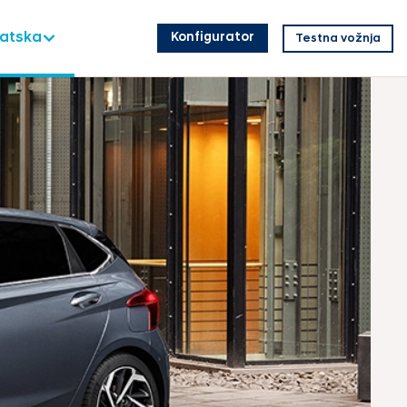
vatska
Konfigurator
Testna vožnja