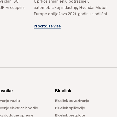
i član i30 
Uprkos smanjenju potražnje u 
!Prvi coupe s 
automobilskoj industriji, Hyundai Motor 
Europe obilježava 2021. godinu s odličnim 
prodajnim rezultatima. Kompanija je 
prošle godine...
Pročitajte više
asnike
Bluelink
vanje vozila
Bluelink povezivanje
anje električnih vozila
Bluelink aplikacija
og dodatne opreme
Bluelink pretplate