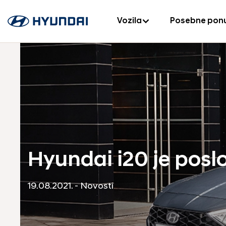
Vozila
Posebne pon
Hyundai i20 je posl
19.08.2021. - Novosti