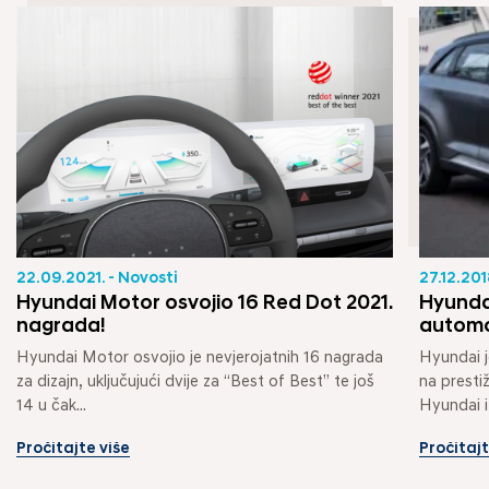
22.09.2021. - Novosti
27.12.201
Hyundai Motor osvojio 16 Red Dot 2021.
Hyunda
nagrada!
automo
Hyundai Motor osvojio je nevjerojatnih 16 nagrada 
Hyundai j
za dizajn, uključujući dvije za “Best of Best” te još 
na presti
14 u čak...
Hyundai i
Pročitajte više
Pročitajt