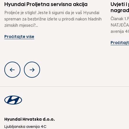
Hyundai Proljetna servisna akcija
Uvjeti 
nagrad
Proljeće je stiglo! Jeste li sigurni da je vaš Hyundai 
Članak 
spreman za bezbrižne izlete u prirodi nakon hladnih 
NATJEČAJA
zimskih mjeseci?...
avenija 4
Pročitajte više
https://h
Pročitajt
tekstu: Or
Hyundai Hrvatska d.o.o.
Ljubljanska avenija 4C