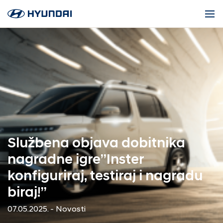
Službena objava dobitnika
nagradne igre”Inster
konfiguriraj, testiraj i nagradu
biraj!”
07.05.2025. - Novosti