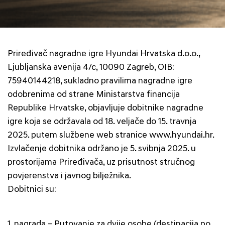
Priređivač nagradne igre Hyundai Hrvatska d.o.o.,
Ljubljanska avenija 4/c, 10090 Zagreb, OIB:
75940144218, sukladno pravilima nagradne igre
odobrenima od strane Ministarstva financija
Republike Hrvatske, objavljuje dobitnike nagradne
igre koja se održavala od 18. veljače do 15. travnja
2025. putem službene web stranice www.hyundai.hr.
Izvlačenje dobitnika održano je 5. svibnja 2025. u
prostorijama Priređivača, uz prisutnost stručnog
povjerenstva i javnog bilježnika.
Dobitnici su:
1.⁠ ⁠nagrada – Putovanje za dvije osobe (destinacija po