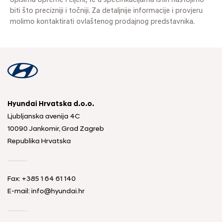
opisima opreme i cijeni, te u specifikacijama istih nastojimo
biti što precizniji i točniji. Za detaljnije informacije i provjeru
molimo kontaktirati ovlaštenog prodajnog predstavnika.
Hyundai Hrvatska d.o.o.
Ljubljanska avenija 4C
10090 Jankomir, Grad Zagreb
Republika Hrvatska
Fax:
+385 1 64 61 140
E-mail:
info@hyundai.hr