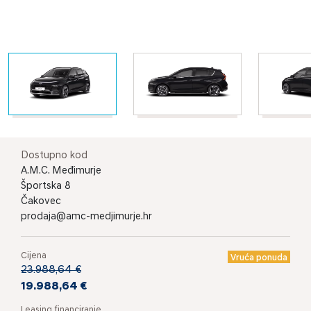
Dostupno kod
A.M.C. Međimurje
Športska 8
Čakovec
prodaja@amc-medjimurje.hr
Cijena
Vruća ponuda
23.988,64 €
19.988,64 €
Leasing financiranje