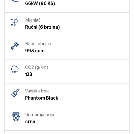
66kW (90 KS)
Mjenjač
Ručni (6 brzina)
Radni obujam
998 ccm
CO2 (g/km)
133
Vanjska boja
Phantom Black
Unutarnja boja
crna