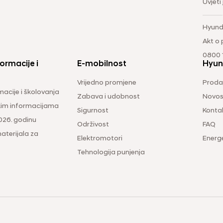
Uvjeti
Hyund
Akt o
0800 1
ormacije i
E-mobilnost
Hyun
Vrijedno promjene
Prodaj
macije i školovanja
Zabava i udobnost
Novos
čkim informacijama
Sigurnost
Konta
026. godinu
Održivost
FAQ
aterijala za
Elektromotori
Energ
Tehnologija punjenja