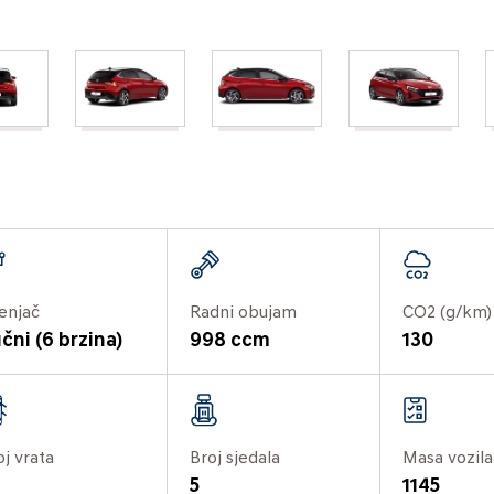
enjač
Radni obujam
CO2 (g/km)
čni (6 brzina)
998 ccm
130
oj vrata
Broj sjedala
Masa vozila
5
1145