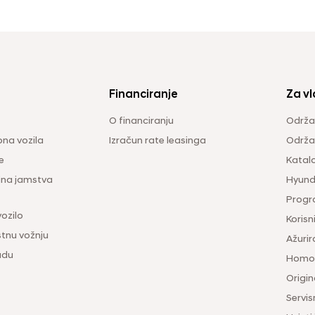
Financiranje
Za vl
O financiranju
Održa
na vozila
Izračun rate leasinga
Održav
e
Katal
ina jamstva
Hyunda
Progr
vozilo
Korisni
tnu vožnju
Ažurir
udu
Homol
Origina
Servis