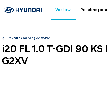
Vozila
Posebne pon
Povratak na pregled vozila
i20 FL 1.0 T-GDI 90 K
G2XV