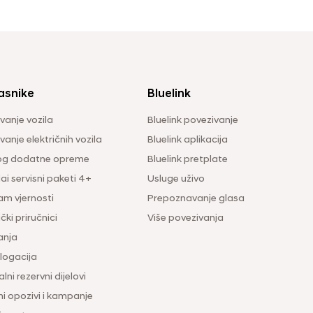
asnike
Bluelink
vanje vozila
Bluelink povezivanje
anje električnih vozila
Bluelink aplikacija
og dodatne opreme
Bluelink pretplate
i servisni paketi 4+
Usluge uživo
am vjernosti
Prepoznavanje glasa
čki priručnici
Više povezivanja
anja
ogacija
lni rezervni dijelovi
ni opozivi i kampanje