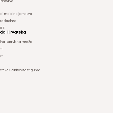
 jamstva
ai mobilno jamstvo
 podacima
1 11
dai Hrvatska
na i servisna mreža
ti
kt
etska učinkovitost guma