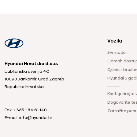
Vozila
Svi modeli
Odmah dostup
Hyundai Hrvatska d.o.o.
Cjenici i brošur
Ljubljanska avenija 4C
Hyundai 5 god
10090 Jankomir, Grad Zagreb
Republika Hrvatska
Konfigurirajte 
Dogovorite tes
Fax:
+385 1 64 61 140
Zatražite pon
E-mail:
info@hyundai.hr