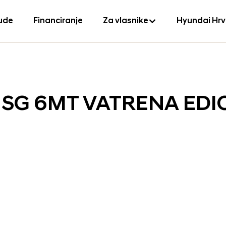
ude
Financiranje
Za vlasnike
Hyundai Hr
S ISG 6MT VATRENA EDI