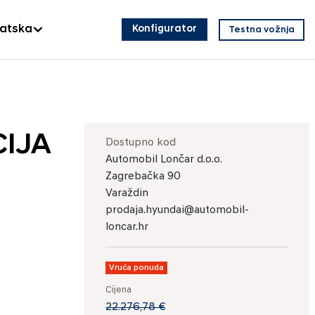
vatska
Konfigurator
Testna vožnja
CIJA
Dostupno kod
Automobil Lončar d.o.o.
Zagrebačka 90
Varaždin
prodaja.hyundai@automobil-
loncar.hr
Vruća ponuda
Cijena
22.276,78 €