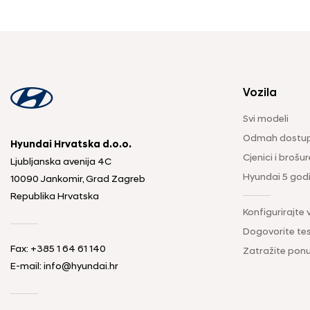
Vozila
Svi modeli
Odmah dostup
Hyundai Hrvatska d.o.o.
Cjenici i brošur
Ljubljanska avenija 4C
Hyundai 5 god
10090 Jankomir, Grad Zagreb
Republika Hrvatska
Konfigurirajte 
Dogovorite tes
Fax:
+385 1 64 61 140
Zatražite pon
E-mail:
info@hyundai.hr