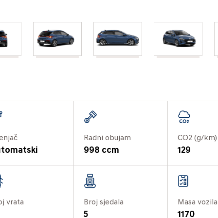
enjač
Radni obujam
CO2 (g/km)
tomatski
998 ccm
129
oj vrata
Broj sjedala
Masa vozila
5
1170