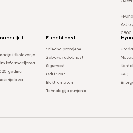
Uvjeti
Hyund
Akt o
0800 1
ormacije i
E-mobilnost
Hyun
Vrijedno promjene
Prodaj
macije i školovanja
Zabava i udobnost
Novos
čkim informacijama
Sigurnost
Konta
026. godinu
Održivost
FAQ
aterijala za
Elektromotori
Energ
Tehnologija punjenja