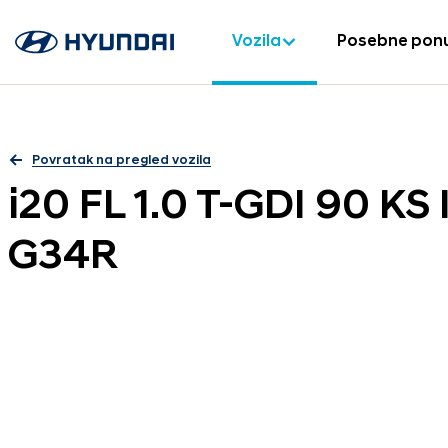
Vozila
Posebne pon
Povratak na pregled vozila
i20 FL 1.0 T-GDI 90 K
G34R