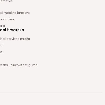
 jamstva
ai mobilno jamstvo
 podacima
1 11
dai Hrvatska
na i servisna mreža
ti
kt
etska učinkovitost guma