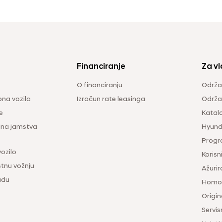
Financiranje
Za vl
O financiranju
Održa
na vozila
Izračun rate leasinga
Održav
e
Katal
ina jamstva
Hyunda
Progr
vozilo
Korisni
tnu vožnju
Ažurir
udu
Homol
Origina
Servis