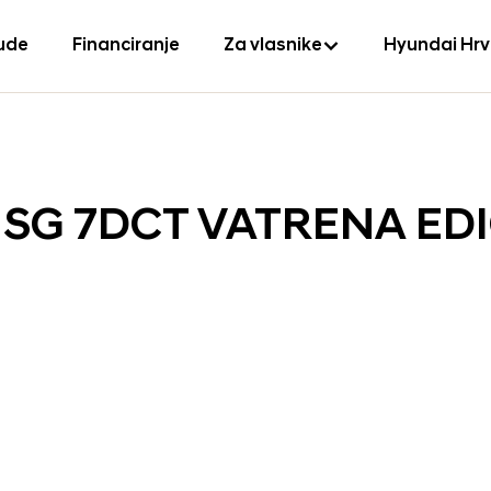
ude
Financiranje
Za vlasnike
Hyundai Hr
S ISG 7DCT VATRENA ED