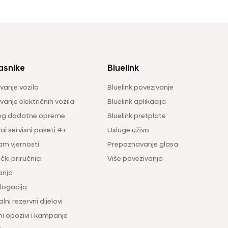
asnike
Bluelink
vanje vozila
Bluelink povezivanje
anje električnih vozila
Bluelink aplikacija
og dodatne opreme
Bluelink pretplate
i servisni paketi 4+
Usluge uživo
am vjernosti
Prepoznavanje glasa
čki priručnici
Više povezivanja
anja
ogacija
lni rezervni dijelovi
ni opozivi i kampanje