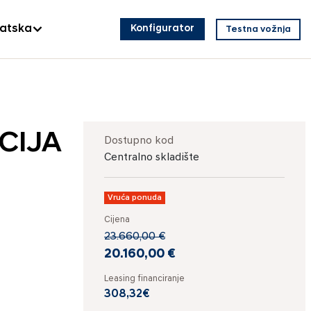
vatska
Konfigurator
Testna vožnja
ICIJA
Dostupno kod
Centralno skladište
Vruća ponuda
Cijena
23.660,00 €
20.160,00 €
Leasing financiranje
308,32€