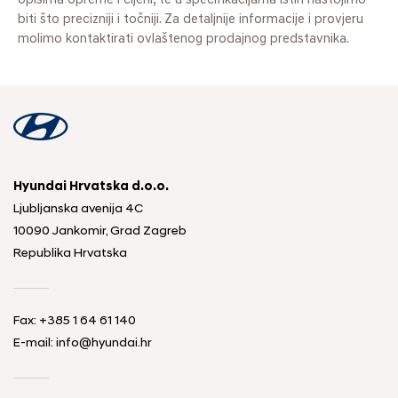
opisima opreme i cijeni, te u specifikacijama istih nastojimo
biti što precizniji i točniji. Za detaljnije informacije i provjeru
molimo kontaktirati ovlaštenog prodajnog predstavnika.
Hyundai Hrvatska d.o.o.
Ljubljanska avenija 4C
10090 Jankomir, Grad Zagreb
Republika Hrvatska
Fax:
+385 1 64 61 140
E-mail:
info@hyundai.hr