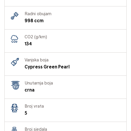
Radni obujam
998 ccm
CO2 (g/km)
134
Vanjska boja
Cypress Green Pearl
Unutarnja boja
crna
Broj vrata
5
Broj sjedala