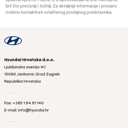
opisima opreme i cijeni, te u specifikacijama istih nastojimo
biti što precizniji i točniji. Za detaljnije informacije i provjeru
molimo kontaktirati ovlaštenog prodajnog predstavnika.
Hyundai Hrvatska d.o.o.
Ljubljanska avenija 4C
10090 Jankomir, Grad Zagreb
Republika Hrvatska
Fax:
+385 1 64 61 140
E-mail:
info@hyundai.hr