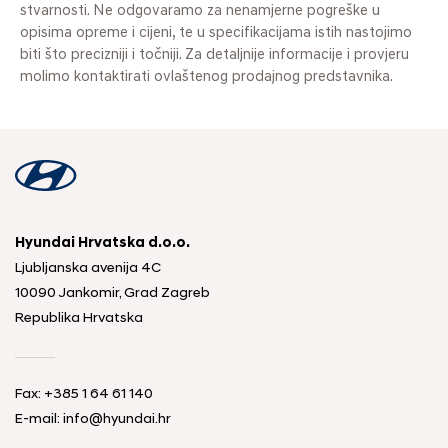
stvarnosti. Ne odgovaramo za nenamjerne pogreške u
opisima opreme i cijeni, te u specifikacijama istih nastojimo
biti što precizniji i točniji. Za detaljnije informacije i provjeru
molimo kontaktirati ovlaštenog prodajnog predstavnika.
Hyundai Hrvatska d.o.o.
Ljubljanska avenija 4C
10090 Jankomir, Grad Zagreb
Republika Hrvatska
Fax:
+385 1 64 61 140
E-mail:
info@hyundai.hr