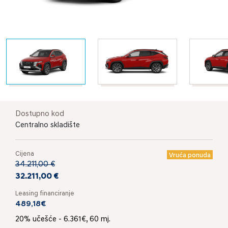
Dostupno kod
Centralno skladište
Cijena
Vruća ponuda
34.211,00 €
32.211,00 €
Leasing financiranje
489,18€
20% učešće - 6.361€, 60 mj.