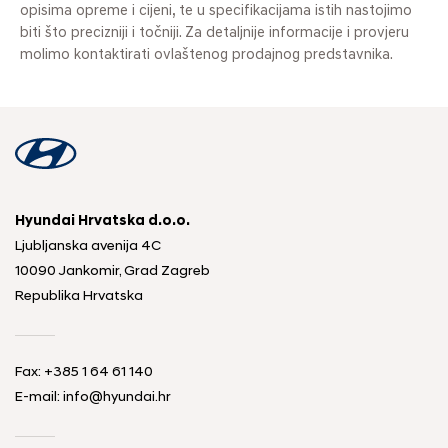
opisima opreme i cijeni, te u specifikacijama istih nastojimo
biti što precizniji i točniji. Za detaljnije informacije i provjeru
molimo kontaktirati ovlaštenog prodajnog predstavnika.
Hyundai Hrvatska d.o.o.
Ljubljanska avenija 4C
10090 Jankomir, Grad Zagreb
Republika Hrvatska
Fax:
+385 1 64 61 140
E-mail:
info@hyundai.hr