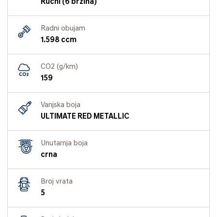
Ručni (6 brzina)
Radni obujam
1.598 ccm
CO2 (g/km)
159
Vanjska boja
ULTIMATE RED METALLIC
Unutarnja boja
crna
Broj vrata
5