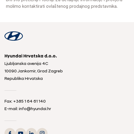
biti što precizniji i točniji. Za detaljnije informacije i provjeru
molimo kontaktirati ovlaštenog prodajnog predstavnika.
Hyundai Hrvatska d.o.o.
Ljubljanska avenija 4C
10090 Jankomir, Grad Zagreb
Republika Hrvatska
Fax:
+385 1 64 61 140
E-mail:
info@hyundai.hr