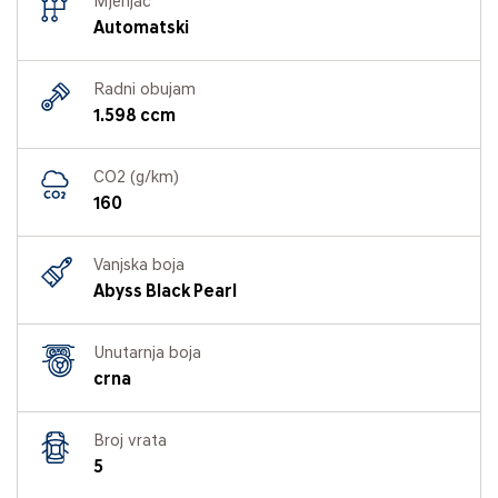
Mjenjač
Automatski
Radni obujam
1.598 ccm
CO2 (g/km)
160
Vanjska boja
Abyss Black Pearl
Unutarnja boja
crna
Broj vrata
5