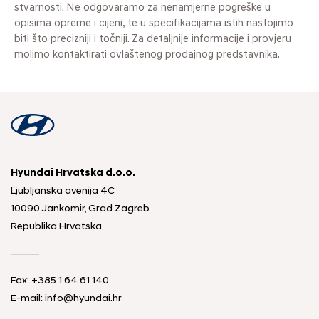
stvarnosti. Ne odgovaramo za nenamjerne pogreške u
opisima opreme i cijeni, te u specifikacijama istih nastojimo
biti što precizniji i točniji. Za detaljnije informacije i provjeru
molimo kontaktirati ovlaštenog prodajnog predstavnika.
Hyundai Hrvatska d.o.o.
Ljubljanska avenija 4C
10090 Jankomir, Grad Zagreb
Republika Hrvatska
Fax:
+385 1 64 61 140
E-mail:
info@hyundai.hr