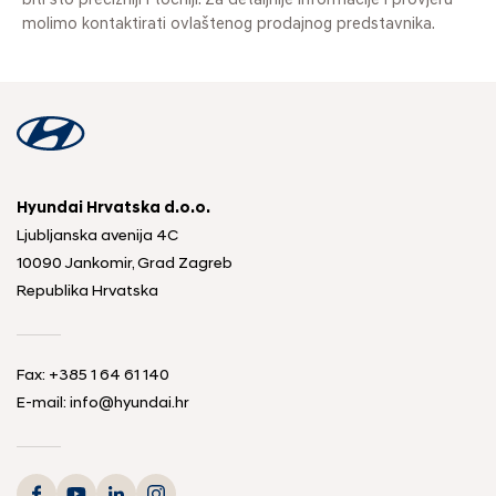
biti što precizniji i točniji. Za detaljnije informacije i provjeru
molimo kontaktirati ovlaštenog prodajnog predstavnika.
Hyundai Hrvatska d.o.o.
Ljubljanska avenija 4C
10090 Jankomir, Grad Zagreb
Republika Hrvatska
Fax:
+385 1 64 61 140
E-mail:
info@hyundai.hr