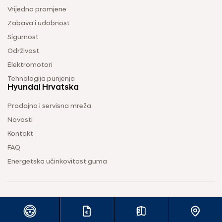
Vrijedno promjene
Zabava i udobnost
Sigurnost
Održivost
Elektromotori
Tehnologija punjenja
Hyundai Hrvatska
Prodajna i servisna mreža
Novosti
Kontakt
FAQ
Energetska učinkovitost guma
Uvjeti korištenja
Pravila o zaštiti privatnosti
Vodič za kolačiće
2026 © Hyundai Hrvatska d.o.o. Sva prava pridržana