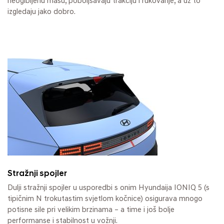
neogibljenu masu, poboljšavaju trakciju i rukovanje, a uz to
izgledaju jako dobro.
Stražnji spojler
Dulji stražnji spojler u usporedbi s onim Hyundaija IONIQ 5 (s
tipičnim N trokutastim svjetlom kočnice) osigurava mnogo
potisne sile pri velikim brzinama – a time i još bolje
performanse i stabilnost u vožnji.