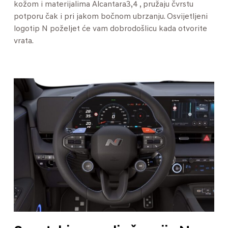
kožom i materijalima Alcantara3,4 , pružaju čvrstu
potporu čak i pri jakom bočnom ubrzanju. Osvijetljeni
logotip N poželjet će vam dobrodošlicu kada otvorite
vrata.