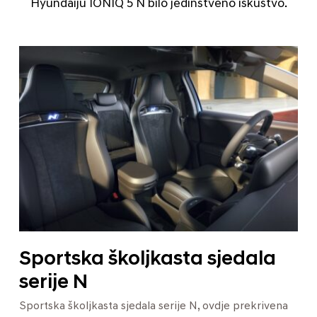
Hyundaiju IONIQ 5 N bilo jedinstveno iskustvo.
Sportska školjkasta sjedala
serije N
Sportska školjkasta sjedala serije N, ovdje prekrivena