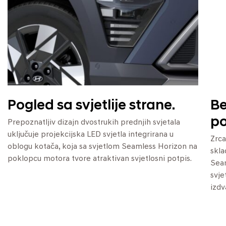
Pogled sa svjetlije strane.
Be
po
Prepoznatljiv dizajn dvostrukih prednjih svjetala
uključuje projekcijska LED svjetla integrirana u
Zrca
oblogu kotača, koja sa svjetlom Seamless Horizon na
skla
poklopcu motora tvore atraktivan svjetlosni potpis.
Seam
svje
izdv