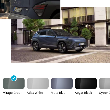
Mirage Green
Atlas White
Meta Blue
Abyss Black
Cyber 