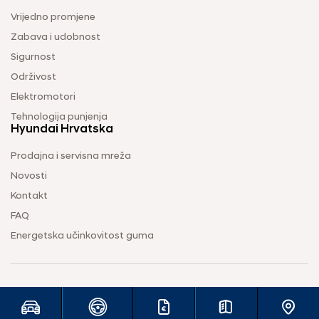
Vrijedno promjene
Zabava i udobnost
Sigurnost
Održivost
Elektromotori
Tehnologija punjenja
Hyundai Hrvatska
Prodajna i servisna mreža
Novosti
Kontakt
FAQ
Energetska učinkovitost guma
Uvjeti korištenja
Pravila o zaštiti privatnosti
Vodič za kolačiće
2026 © Hyundai Hrvatska d.o.o. Sva prava pridržana