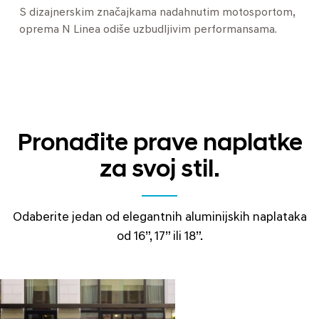
S dizajnerskim značajkama nadahnutim motosportom,
oprema N Linea odiše uzbudljivim performansama.
Pronađite prave naplatke
za svoj stil.
Odaberite jedan od elegantnih aluminijskih naplataka
od 16”, 17” ili 18”.