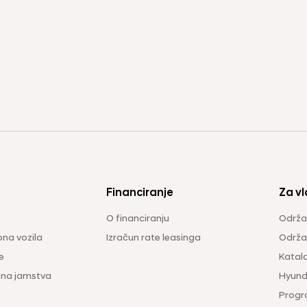
Financiranje
Za vl
O financiranju
Održa
na vozila
Izračun rate leasinga
Održav
e
Katal
ina jamstva
Hyunda
Progr