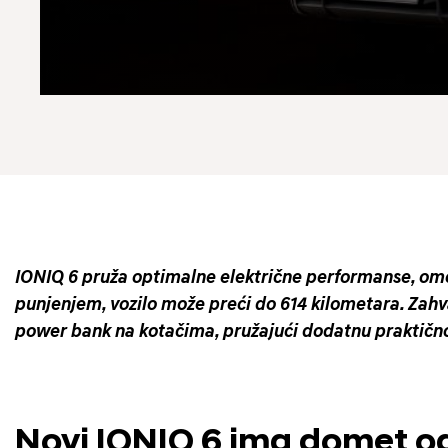
IONIQ 6 pruža optimalne električne performanse, omo
punjenjem, vozilo može preći do 614 kilometara. Zahval
power bank na kotačima, pružajući dodatnu praktičnos
Novi IONIQ 6 ima domet od