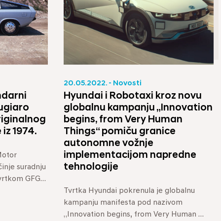
20.05.2022. - Novosti
ndarni
Hyundai i Robotaxi kroz novu
ugiaro
globalnu kampanju „Innovation
riginalnog
begins, from Very Human
iz 1974.
Things“ pomiču granice
autonomne vožnje
implementacijom napredne
otor 
tehnologije
nje suradnju 
tvrtkom GFG 
...
Tvrtka Hyundai pokrenula je globalnu 
kampanju manifesta pod nazivom 
„Innovation begins, from Very Human 