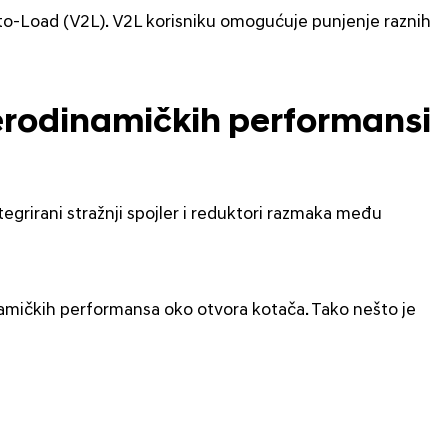
e-to-Load (V2L). V2L korisniku omogućuje punjenje raznih
erodinamičkih performansi
egrirani stražnji spojler i reduktori razmaka među
namičkih performansa oko otvora kotača. Tako nešto je