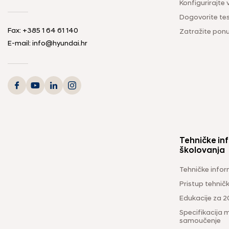
Konfigurirajte 
Dogovorite tes
Fax:
+385 1 64 61 140
Zatražite pon
E-mail:
info@hyundai.hr
Tehničke inf
školovanja
Tehničke infor
Pristup tehni
Edukacije za 2
Specifikacija m
samoučenje