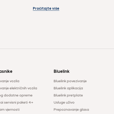
Things“ kako bi podijelila svoju 
inovativnu...
Pročitajte više
asnike
Bluelink
vanje vozila
Bluelink povezivanje
anje električnih vozila
Bluelink aplikacija
og dodatne opreme
Bluelink pretplate
i servisni paketi 4+
Usluge uživo
am vjernosti
Prepoznavanje glasa