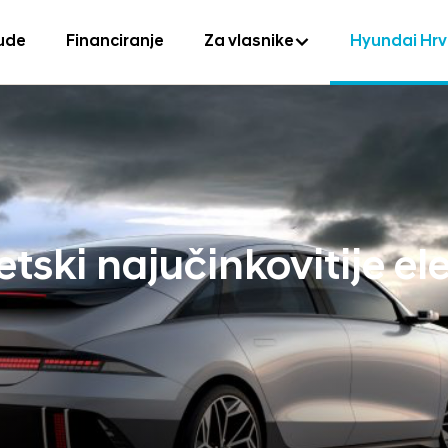
ude
Financiranje
Za vlasnike
Hyundai Hr
tski najučinkovitije el