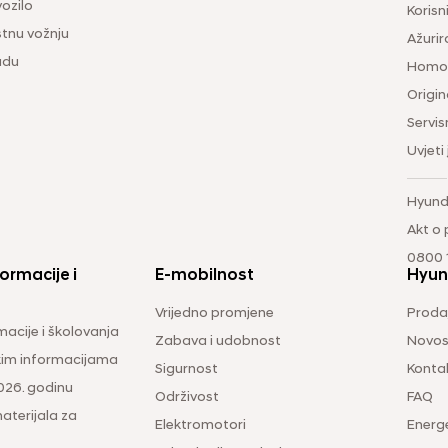
vozilo
Korisni
tnu vožnju
Ažurir
udu
Homol
Origina
Servis
Uvjeti
Hyund
Akt o
0800 1
ormacije i
E-mobilnost
Hyun
Vrijedno promjene
Prodaj
macije i školovanja
Zabava i udobnost
Novos
čkim informacijama
Sigurnost
Konta
026. godinu
Održivost
FAQ
aterijala za
Elektromotori
Energ