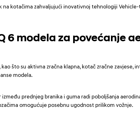
nk na kotačima zahvaljujući inovativnoj tehnologiji Vehicl
IQ 6 modela za povećanje a
kao što su aktivna zračna klapna, kotač zračne zavjese, int
manse modela.
or između prednjeg branika i guma radi poboljšanja aerodi
 vozačima omogućuje posebnu ugodnost prilikom vožnje.