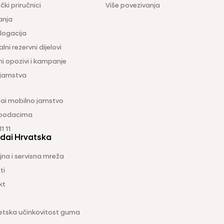
čki priručnici
Više povezivanja
anja
ogacija
lni rezervni dijelovi
ni opozivi i kampanje
 jamstva
ai mobilno jamstvo
 podacima
1 11
dai Hrvatska
na i servisna mreža
ti
kt
etska učinkovitost guma