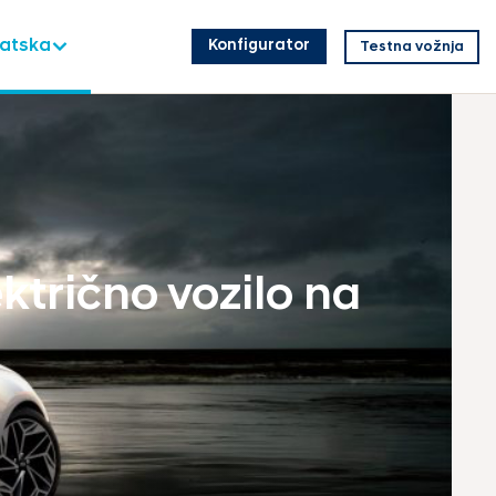
vatska
Konfigurator
Testna vožnja
ektrično vozilo na