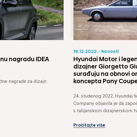
16.12.2022. - Novosti
Hyundai Motor i lege
ižnu nagradu IDEA
dizajner Giorgetto Gi
surađuju na obnovi o
koncepta Pony Coupe 
dne nagrade za dizajn 
24. studenog 2022. Hyundai M
Company objavila je da započi
s talijanskom dizajnerskom 
Style. Njezini osnivači obnovit
Pročitajte više