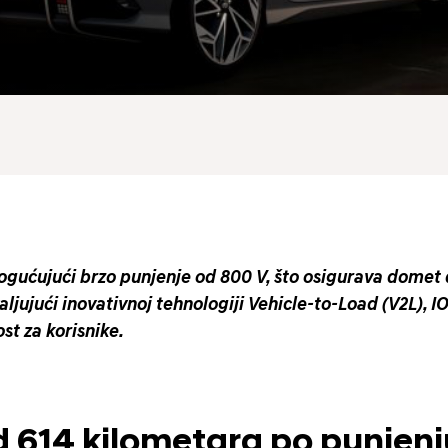
gućujući brzo punjenje od 800 V, što osigurava domet 
jujući inovativnoj tehnologiji Vehicle-to-Load (V2L), IO
t za korisnike.
 614 kilometara po punjenj