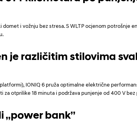
ki domet i vožnju bez stresa. S WLTP ocjenom potrošnje en
u.
n je različitim stilovima sv
 platformi), IONIQ 6 pruža optimalne električne performa
i za otprilike 18 minuta i podržava punjenje od 400 V be
li „power bank”