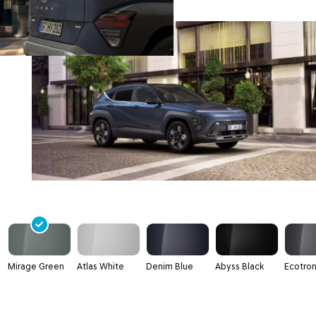
Mirage Green
Atlas White
Denim Blue
Abyss Black
Ecotron