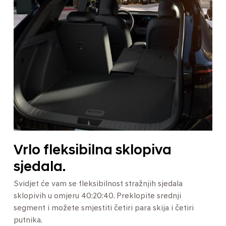
Vrlo fleksibilna sklopiva
sjedala.
Svidjet će vam se fleksibilnost stražnjih sjedala
sklopivih u omjeru 40:20:40. Preklopite srednji
segment i možete smjestiti četiri para skija i četiri
putnika.