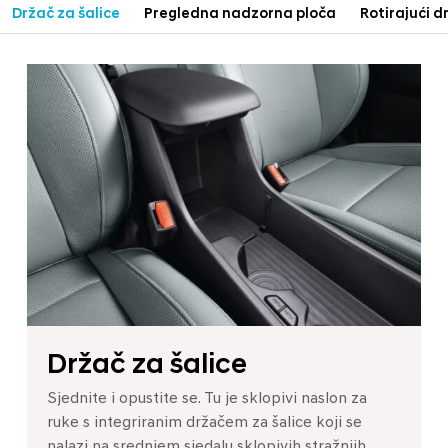
Držač za šalice
Pregledna nadzorna ploča
Rotirajući d
Držač za šalice
Sjednite i opustite se. Tu je sklopivi naslon za
ruke s integriranim držačem za šalice koji se
nalazi na srednjem sjedalu sklopivih stražnjih