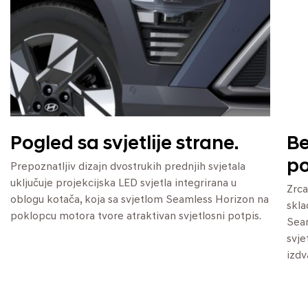
Pogled sa svjetlije strane.
Be
po
Prepoznatljiv dizajn dvostrukih prednjih svjetala
uključuje projekcijska LED svjetla integrirana u
Zrca
oblogu kotača, koja sa svjetlom Seamless Horizon na
skla
poklopcu motora tvore atraktivan svjetlosni potpis.
Seam
svje
izdv