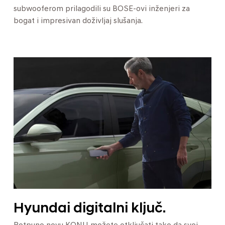
subwooferom prilagodili su BOSE-ovi inženjeri za
bogat i impresivan doživljaj slušanja.
Hyundai digitalni ključ.