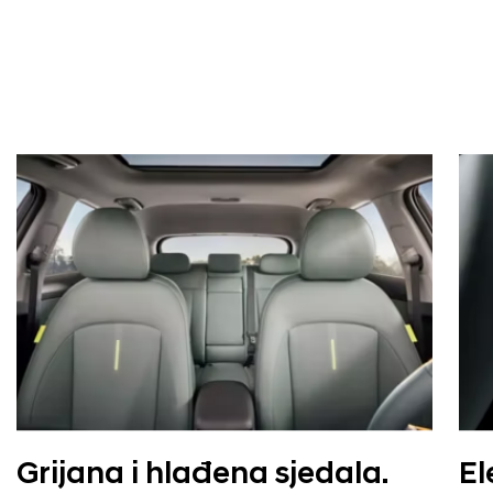
Grijana i hlađena sjedala.
El