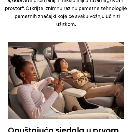
a, dobivate prostraniji i fleksibilniji unutarnji „životni
prostor“. Otkrijte iznimnu razinu pametne tehnologije
i pametnih značajki koje će svaku vožnju učiniti
užitkom.
Opuštajuća sjedala u prvom