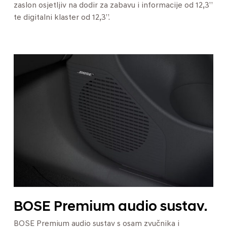
zaslon osjetljiv na dodir za zabavu i informacije od 12,3”
te digitalni klaster od 12,3”.
BOSE Premium audio sustav.
BOSE Premium audio sustav s osam zvučnika i