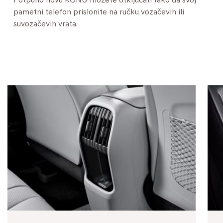
Potpuno novu KONU možete otključati tako da svoj
pametni telefon prislonite na ručku vozačevih ili
suvozačevih vrata.