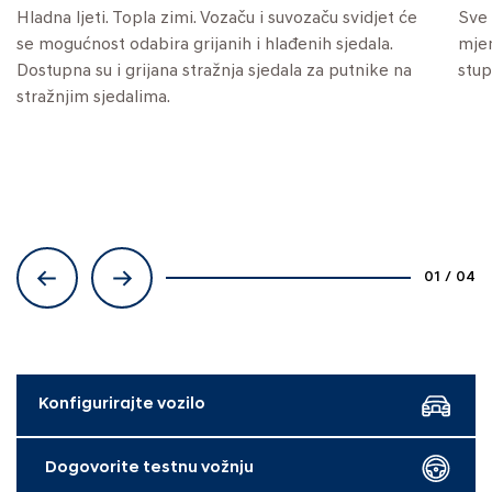
Hladna ljeti. Topla zimi. Vozaču i suvozaču svidjet će
Sve 
se mogućnost odabira grijanih i hlađenih sjedala.
mjen
Dostupna su i grijana stražnja sjedala za putnike na
stup
stražnjim sjedalima.
01
/
04
Konfigurirajte vozilo
Dogovorite testnu vožnju